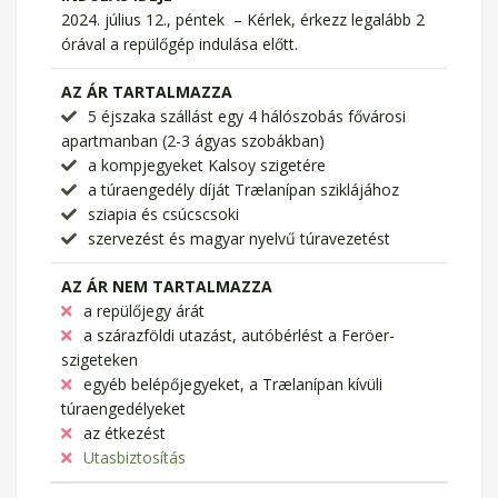
2024. július 12., péntek – Kérlek, érkezz legalább 2
órával a repülőgép indulása előtt.
AZ ÁR TARTALMAZZA
5 éjszaka szállást egy 4 hálószobás fővárosi
apartmanban (2-3 ágyas szobákban)
a kompjegyeket Kalsoy szigetére
a túraengedély díját Trælanípan sziklájához
sziapia és csúcscsoki
szervezést és magyar nyelvű túravezetést
AZ ÁR NEM TARTALMAZZA
a repülőjegy árát
a szárazföldi utazást, autóbérlést a Feröer-
szigeteken
egyéb belépőjegyeket, a Trælanípan kívüli
túraengedélyeket
az étkezést
Utasbiztosítás