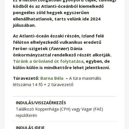
ködből és az Atlanti-óceánból kiemelkedő
pengeéles zöld hegyek egyszerűen
ellenállhatatlanok, tarts velünk ide 2024
júliusában.
Az Atlanti-óceán északi részén, Izland felé
félúton elhelyezkedő vulkanikus eredetű
Feröer-szigetek (
Faerøer
) Dánia
önkormányzattal rendelkező részét alkotják.
Túránk a Grönland út folytatása
, egyben, de
külön-külön is mindkettőre lehet jelentkezni.
Túravezető:
Barna Béla
–
A túra maximális
létszáma 14 fő + 2 túravezető
INDULÁS/VISSZAÉRKEZÉS
Találkozó Koppenhága (CPH) vagy Vagar (FAE)
repülőterén
INDULÁS IDEJE