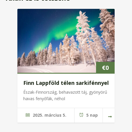
€
0
Finn Lappföld télen sarkifénnyel
Észak-Finnország, behavazott táj, gyönyörű
havas fenyőfák, néhol
2025. március 5.
5 nap