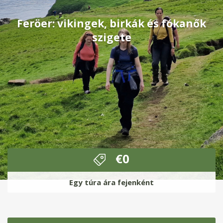
Feröer: vikingek, birkák és fókanők
szigete
€
0
Egy túra ára fejenként