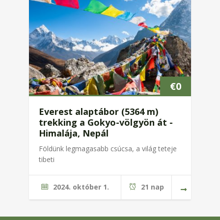
€
0
Everest alaptábor (5364 m)
trekking a Gokyo-völgyön át -
Himalája, Nepál
Földünk legmagasabb csúcsa, a világ teteje
tibeti
2024. október 1.
21 nap