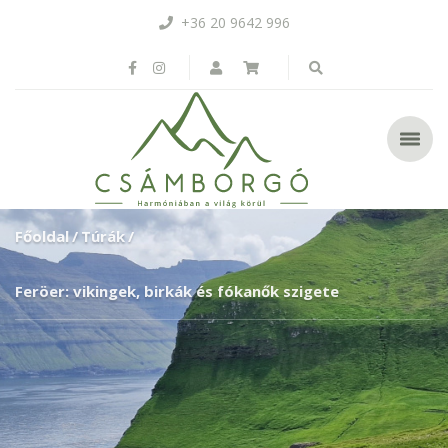
+36 20 9642 996
Főoldal
Túrák
Feröer: vikingek, birkák és fókanők szigete