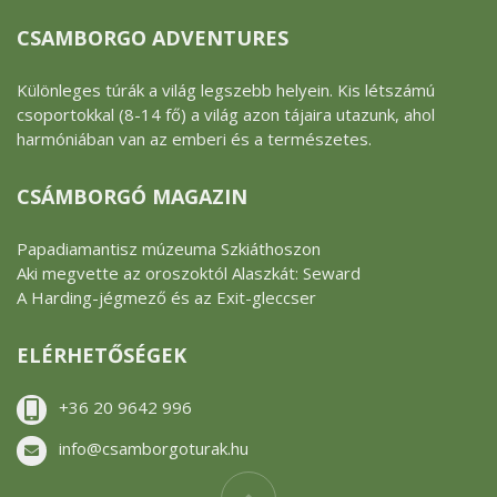
CSAMBORGO ADVENTURES
Különleges túrák a világ legszebb helyein. Kis létszámú
csoportokkal (8-14 fő) a világ azon tájaira utazunk, ahol
harmóniában van az emberi és a természetes.
CSÁMBORGÓ MAGAZIN
Papadiamantisz múzeuma Szkiáthoszon
Aki megvette az oroszoktól Alaszkát: Seward
A Harding-jégmező és az Exit-gleccser
ELÉRHETŐSÉGEK
+36 20 9642 996
info@csamborgoturak.hu