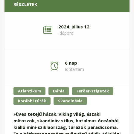
RÉSZLETEK
2024. július 12.
Időpont
6 nap
Időtartam
Atlantikum
Dánia
Feröer-szigetek
Korábbi túrák
Skandinávia
Füves tetejű házak, viking világ, északi
mítoszok, skandináv stílus, hatalmas óceánból
kiálló mini-sziklaország, túrázók paradicsoma.
Ez a hátborzongatóan gyönyörű tájék, túlvilági