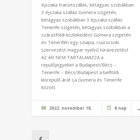
éjszaka tranzitszállás, kétágyas szobákban
3 éjszaka szállás Gomera szigetén,
kétágyas szobákban 3 éjszaka szállás
Tenerife szigetén, kétágyas szobákban a
szárazföldi közlekedést Gomera szigetén
és Tenerifén egy sziapia, csúcscsoki
szervezést magyar nyelvű túravezetést
AZ ÁR NEM TARTALMAZZA a
repülőjegyeket a Budapest/Bécs –
Tenerife – Bécs/Budapest a belföldi
kisrepülő árát La Gomera és Tenerife
között
2022. november 18.
8 nap