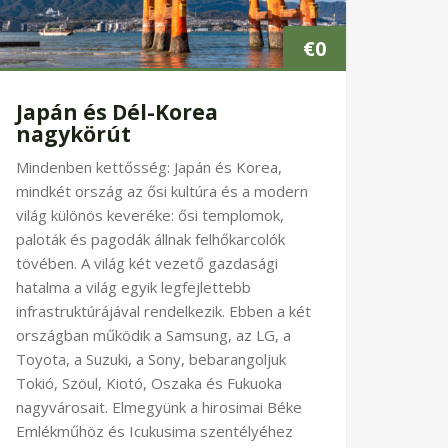
€
0
Japán és Dél-Korea
nagykörút
Mindenben kettősség: Japán és Korea,
mindkét ország az ősi kultúra és a modern
világ különös keveréke: ősi templomok,
paloták és pagodák állnak felhőkarcolók
tövében. A világ két vezető gazdasági
hatalma a világ egyik legfejlettebb
infrastruktúrájával rendelkezik. Ebben a két
országban működik a Samsung, az LG, a
Toyota, a Suzuki, a Sony, bebarangoljuk
Tokió, Szöul, Kiotó, Oszaka és Fukuoka
nagyvárosait. Elmegyünk a hirosimai Béke
Emlékműhöz és Icukusima szentélyéhez