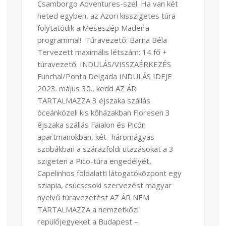
Csamborgo Adventures-szel. Ha van két
heted egyben, az Azori kisszigetes túra
folytatódik a Meseszép Madeira
programmal! Túravezető: Barna Béla
Tervezett maximális létszám: 14 fő +
túravezető. INDULÁS/VISSZAÉRKEZÉS
Funchal/Ponta Delgada INDULÁS IDEJE
2023. május 30., kedd AZ ÁR
TARTALMAZZA 3 éjszaka szállás
óceánközeli kis kőházakban Floresen 3
éjszaka szállás Faialon és Picón
apartmanokban, két- háromágyas
szobákban a szárazföldi utazásokat a 3
szigeten a Pico-túra engedélyét,
Capelinhos földalatti látogatóközpont egy
sziapia, csúcscsoki szervezést magyar
nyelvű túravezetést AZ ÁR NEM
TARTALMAZZA a nemzetközi
repülőjegyeket a Budapest –