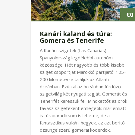
€
0
Kanári kaland és túra:
Gomera és Tenerife
A Kanári-szigetek (Las Canarias)
Spanyolország legdélebbi autonóm
közössége. Hét nagyobb és több kisebb
sziget csoportját Marokkó partjaitól 125–
200 kilométerre találjuk az Atlanti-
óceánban. Ezúttal az óceánban fürdőző
szigetvilág két nyugati tagját, Gomerát és
Tenerifét keressük fel. Mindkettőt az örök
tavasz szigeteként emlegetik: már emiatt
is túraparadicsom is lehetne, de a
fantasztikus vulkáni hegyek, az azt borító
dzsungelszerű gomerai köderdők,