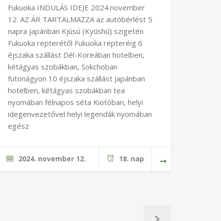
Fukuoka INDULÁS IDEJE 2024.november
12. AZ ÁR TARTALMAZZA az autóbérlést 5
napra Japánban Kjúsú (Kyūshū) szigetén
Fukuoka repterétől Fukuoka repteréig 6
éjszaka szállást Dél-Koreában hotelben,
kétágyas szobákban, Sokchoban
futonágyon 10 éjszaka szállást Japánban
hotelben, kétágyas szobákban tea
nyomában félnapos séta Kiotóban, helyi
idegenvezetővel helyi legendák nyomában
egész
2024. november 12.
18. nap