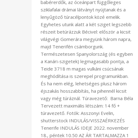
babérerdők, az óceánpart függőleges
sziklafalai drámai látványt nyújtanak és a
lenyűgöző túracélpontok közé emelik.
Egyhetes utunk alatt a két sziget legszebb
részeit betúrázzuk Bécivel: először a kicsit
világvégi Gomerára megyünk három napra,
majd Tenerifén csámborgunk.
Természetesen Spanyolország (és egyben
a Kanári-szigetek) legmagasabb pontja, a
Teide 3718 m magas vulkáni csúcsának
meghódítása is szerepel programunkban.
És ha nem elég, lehetséges plusz három
éjszakás hosszabbítás, ha pihennél kicsit
vagy még túráznál. Túravezető: Barna Béla
Tervezett maximális létszám: 14 fő +
túravezető. Fotók: Asszonyi Evelin,
shutterstock INDULÁS/VISSZAÉRKEZÉS
Tenerife INDULÁS IDEJE 2022. november
18., péntek 10.50 AZ ÁR TARTALMAZZA 1