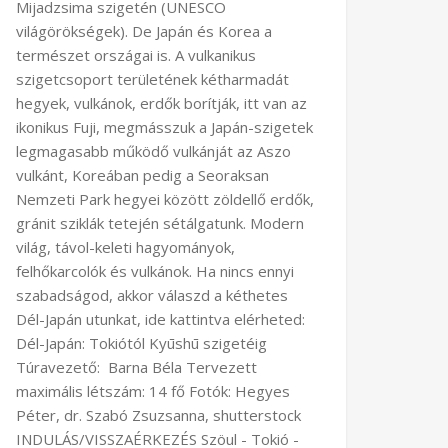
Mijadzsima szigetén (UNESCO
világörökségek). De Japán és Korea a
természet országai is. A vulkanikus
szigetcsoport területének kétharmadát
hegyek, vulkánok, erdők borítják, itt van az
ikonikus Fuji, megmásszuk a Japán-szigetek
legmagasabb működő vulkánját az Aszo
vulkánt, Koreában pedig a Seoraksan
Nemzeti Park hegyei között zöldellő erdők,
gránit sziklák tetején sétálgatunk. Modern
világ, távol-keleti hagyományok,
felhőkarcolók és vulkánok. Ha nincs ennyi
szabadságod, akkor válaszd a kéthetes
Dél-Japán utunkat, ide kattintva elérheted:
Dél-Japán: Tokiótól Kyūshū szigetéig
Túravezető: Barna Béla Tervezett
maximális létszám: 14 fő Fotók: Hegyes
Péter, dr. Szabó Zsuzsanna, shutterstock
INDULÁS/VISSZAÉRKEZÉS Szöul - Tokió -