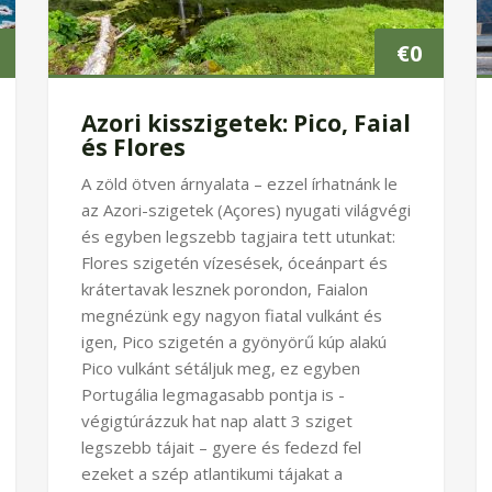
€
0
Azori kisszigetek: Pico, Faial
és Flores
A zöld ötven árnyalata – ezzel írhatnánk le
az Azori-szigetek (Açores) nyugati világvégi
és egyben legszebb tagjaira tett utunkat:
Flores szigetén vízesések, óceánpart és
krátertavak lesznek porondon, Faialon
megnézünk egy nagyon fiatal vulkánt és
igen, Pico szigetén a gyönyörű kúp alakú
Pico vulkánt sétáljuk meg, ez egyben
Portugália legmagasabb pontja is -
végigtúrázzuk hat nap alatt 3 sziget
legszebb tájait – gyere és fedezd fel
ezeket a szép atlantikumi tájakat a