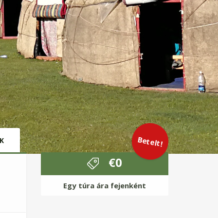
Betelt!
K
€
0
Egy túra ára fejenként