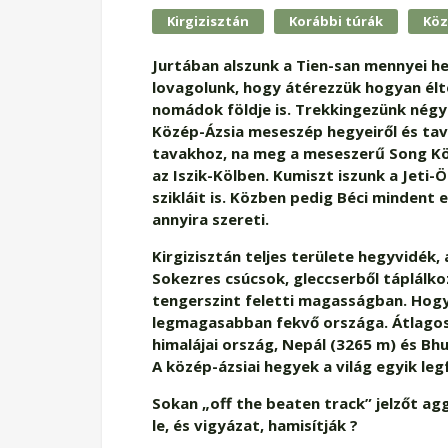
Kirgizisztán
Korábbi túrák
Köz
Jurtában alszunk a Tien-san mennyei he
lovagolunk, hogy átérezzük hogyan élte
nomádok földje is. Trekkingezünk négy 
Közép-Ázsia meseszép hegyeiről és tava
tavakhoz, na meg a meseszerű Song Kö
az Iszik-Kölben. Kumiszt iszunk a Jeti
szikláit is. Közben pedig Béci mindent e
annyira szereti.
Kirgizisztán teljes területe hegyvidék,
Sokezres csúcsok, gleccserből táplálk
tengerszint feletti magasságban. Hogy
legmagasabban fekvő országa. Átlagos 
himalájai ország, Nepál (3265 m) és Bh
A közép-ázsiai hegyek a világ egyik leg
Sokan „off the beaten track” jelzőt ag
le, és vigyázat, hamisítják ?