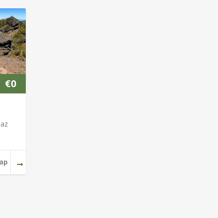
€
0
 az
nap