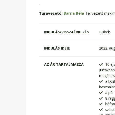
.
Túravezető:
Barna Béla
Tervezett maxim
INDULÁS/VISSZAÉRKEZÉS
Biskek
INDULÁS IDEJE
2022. aug
AZ ÁR TARTALMAZZA
10 éj
jurtákban
magánszá
a köz
használat
a pár
8 regg
hőfor
sziap