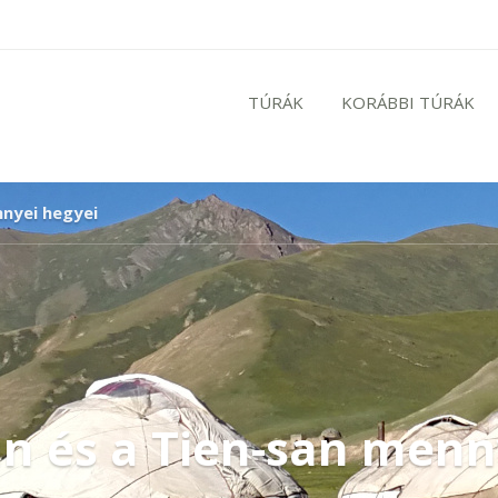
TÚRÁK
KORÁBBI TÚRÁK
nnyei hegyei
tán és a Tien-san menn