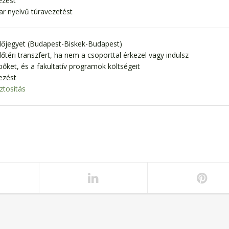
ezést
r nyelvű túravezetést
lőjegyet (Budapest-Biskek-Budapest)
lőtéri transzfert, ha nem a csoporttal érkezel vagy indulsz
pőket, és a fakultatív programok költségeit
ezést
ztosítás