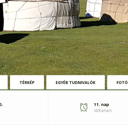
TÉRKÉP
EGYÉB TUDNIVALÓK
FOTÓ
0.
11. nap
Időtartam