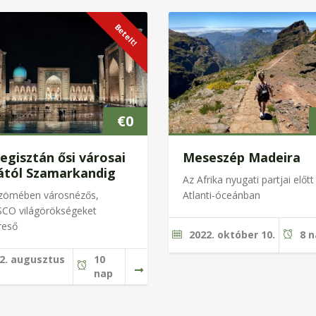
Betelt!
€
0
egisztán ősi városai
Meseszép Madeira
ától Szamarkandig
Az Afrika nyugati partjai előtt
 zömében városnézős,
Atlanti-óceánban
CO világörökségeket
reső
2022. október 10.
8 
2. augusztus
10
nap