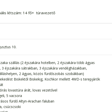
ális létszám: 14 fő+ túravezető
usztus 10.
szaka szállás (2 éjszakára hotelben, 2 éjszakára több ágyas
, 3 éjszakára sátrakban, 3 éjszakára vendégházakban,
lláshelyen, 2 ágyas, közös fürdőszobás szobákban)
lekedést Biskektől Biskekig, Kochkor mellett 4WD-s terepjárók
át
 órás lovastúra árát, lovas vezetővel
eli, 5 vacsora
rásos fürdő Altyn-Arachan faluban
ia, csúcscsoki