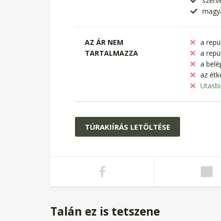
szerv
magya
AZ ÁR NEM
a repü
TARTALMAZZA
a repü
a belé
az étk
Utasbi
TÚRAKIÍRÁS LETÖLTÉSE
Talán ez is tetszene