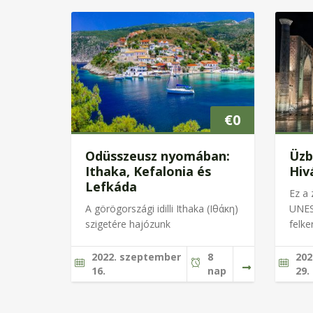
€
0
Odüsszeusz nyomában:
Üzb
Ithaka, Kefalonia és
Hiv
Lefkáda
Ez a
A görögországi idilli Ithaka (Ιθάκη)
UNES
szigetére hajózunk
felke
2022. szeptember
8
202
16.
nap
29.