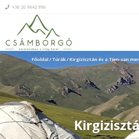
+36 20 9642 996
Főoldal
Túrák
Kirgizisztán és a Tien-san me
Kirgizisz