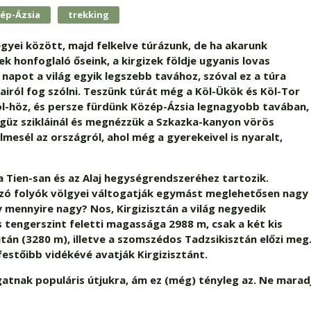
ép-Ázsia
trekking
gyei között, majd felkelve túrázunk, de ha akarunk
k honfoglaló őseink, a kirgizek földje ugyanis lovas
napot a világ egyik legszebb tavához, szóval ez a túra
iról fog szólni. Teszünk túrát még a Köl-Ükök és Köl-Tor
l-höz, és persze fürdünk Közép-Ázsia legnagyobb tavában,
-Ögüz szikláinál és megnézzük a Szkazka-kanyon vörös
lmesél az országról, ahol még a gyerekeivel is nyaralt,
 a Tien-san és az Alaj hegységrendszeréhez tartozik.
ozó folyók völgyei váltogatják egymást meglehetősen nagy
 mennyire nagy? Nos, Kirgizisztán a világ negyedik
tengerszint feletti magassága 2988 m, csak a két kis
után (3280 m), illetve a szomszédos Tadzsikisztán előzi meg
festőibb vidékévé avatják Kirgizisztánt.
gatnak populáris útjukra, ám ez (még) tényleg az. Ne marad