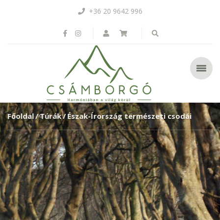
+36 20 9642 996
Főoldal
Túrák
Észak-Írország természeti csodái