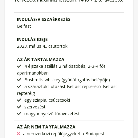
INDULÁS/VISSZAÉRKEZÉS
Belfast
INDULÁS IDEJE
2023. május 4., csütörtök
AZ ÁR TARTALMAZZA
4 éjszaka szállás 2 hálószobás, 2-3-4 fős
apartmanokban
Bushmills whiskey (gyárlátogatás belépője)
a szárazföldi utazást Belfast repterétől Belfast
repteréig
egy sziapia, csúcscsoki
szervezést
magyar nyelvű túravezetést
AZ ÁR NEM TARTALMAZZA
a nemzetközi repülőjegyeket a Budapest –