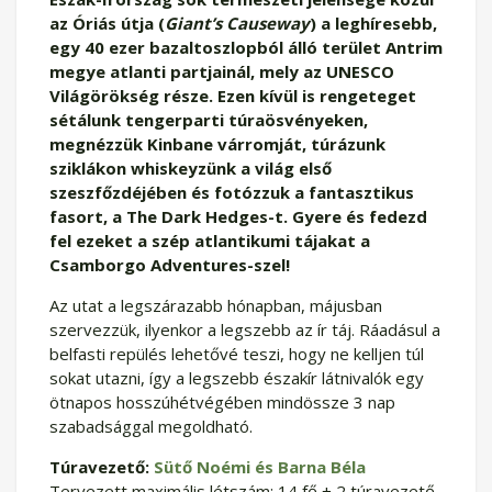
az Óriás útja (
Giant’s Causeway
) a leghíresebb,
egy 40 ezer bazaltoszlopból álló terület Antrim
megye atlanti partjainál, mely az UNESCO
Világörökség része. Ezen kívül is rengeteget
sétálunk tengerparti túraösvényeken,
megnézzük Kinbane várromját, túrázunk
sziklákon whiskeyzünk a világ első
szeszfőzdéjében és fotózzuk a fantasztikus
fasort, a The Dark Hedges-t. Gyere és fedezd
fel ezeket a szép atlantikumi tájakat a
Csamborgo Adventures-szel!
Az utat a legszárazabb hónapban, májusban
szervezzük, ilyenkor a legszebb az ír táj. Ráadásul a
belfasti repülés lehetővé teszi, hogy ne kelljen túl
sokat utazni, így a legszebb északír látnivalók egy
ötnapos hosszúhétvégében mindössze 3 nap
szabadsággal megoldható.
Túravezető:
Sütő Noémi és Barna Béla
Tervezett maximális létszám: 14 fő + 2 túravezető.