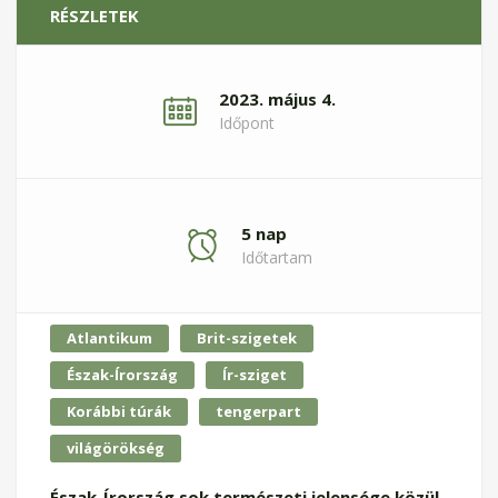
RÉSZLETEK
2023. május 4.
Időpont
5 nap
Időtartam
Atlantikum
Brit-szigetek
Észak-Írország
Ír-sziget
Korábbi túrák
tengerpart
világörökség
Észak-Írország sok természeti jelensége közül