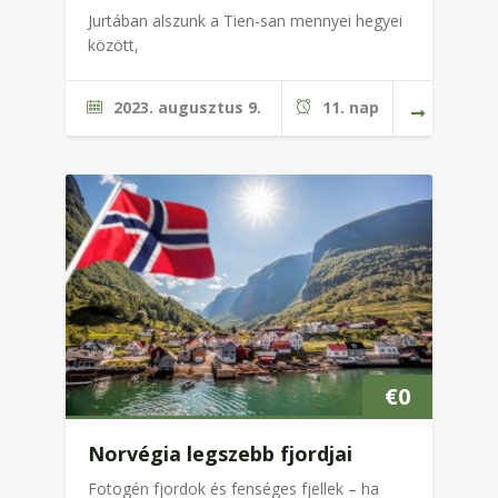
Jurtában alszunk a Tien-san mennyei hegyei
között,
2023. augusztus 9.
11. nap
€
0
Norvégia legszebb fjordjai
Fotogén fjordok és fenséges fjellek – ha