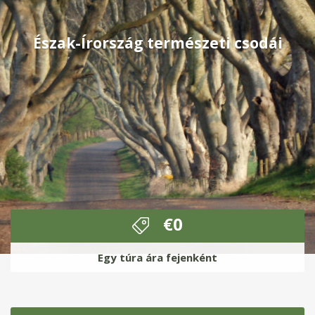
Észak-Írország természeti csodái
€
0
Egy túra ára fejenként