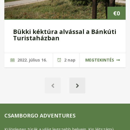
€
0
Bükki kéktúra alvással a Bánkúti
Turistaházban
2022. július 16.
2 nap
MEGTEKINTÉS
CSAMBORGO ADVENTURES
Különleges túrák a világ legszebb helyein. Kis létszámú