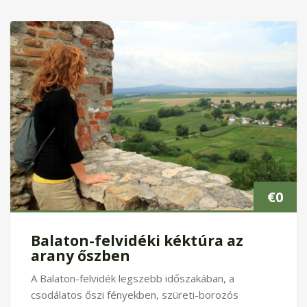
€
0
Balaton-felvidéki kéktúra az
arany őszben
A Balaton-felvidék legszebb időszakában, a
csodálatos őszi fényekben, szüreti-borozós