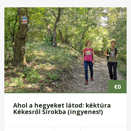
€
0
Ahol a hegyeket látod: kéktúra
Kékesről Sirokba (ingyenes!)