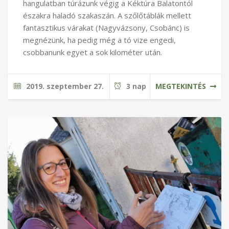
hangulatban túrázunk végig a Kéktúra Balatontól
északra haladó szakaszán. A szőlőtáblák mellett
fantasztikus várakat (Nagyvázsony, Csobánc) is
megnézünk, ha pedig még a tó vize engedi,
csobbanunk egyet a sok kilométer után.
2019. szeptember 27.
3 nap
MEGTEKINTÉS