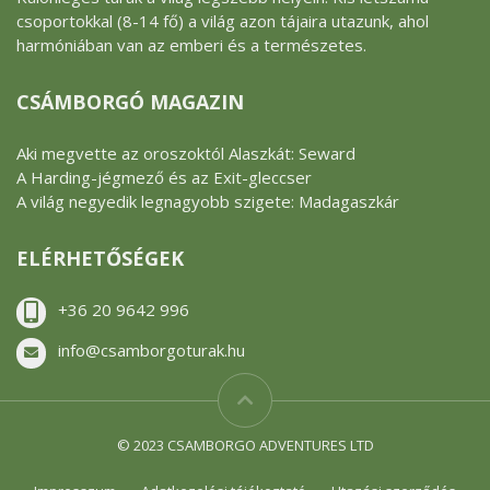
csoportokkal (8-14 fő) a világ azon tájaira utazunk, ahol
harmóniában van az emberi és a természetes.
CSÁMBORGÓ MAGAZIN
Aki megvette az oroszoktól Alaszkát: Seward
A Harding-jégmező és az Exit-gleccser
A világ negyedik legnagyobb szigete: Madagaszkár
ELÉRHETŐSÉGEK
+36 20 9642 996
info@csamborgoturak.hu
© 2023 CSAMBORGO ADVENTURES LTD