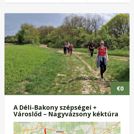
€
0
A Déli-Bakony szépségei +
Városlőd – Nagyvázsony kéktúra