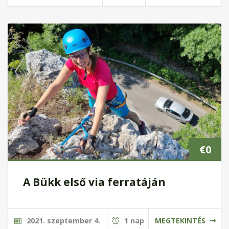
€
0
A Bükk első via ferratáján
2021. szeptember 4.
1 nap
MEGTEKINTÉS