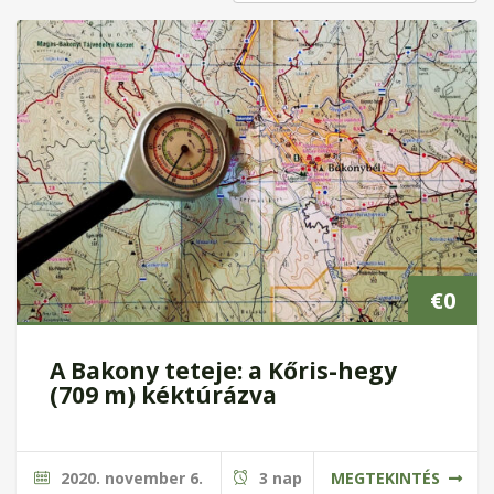
€
0
A Bakony teteje: a Kőris-hegy
(709 m) kéktúrázva
2020. november 6.
3 nap
MEGTEKINTÉS