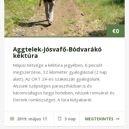
€
0
Aggtelek-Jósvafő-Bódvarákó
kéktúra
Májusi hétvége a kéktúra jegyében, 6 pecsét
megszerzése, 32 kilométer gyaloglással (2 nap
alatt). Az OKT 24-es szakaszán gyalogolunk.
Alszunk szépséges parasztházban is és
háromcsillagos hegyi hotelben, nézünk romvárat és
Derenk romközséget. A túra kutyabarát.
2019. május 17.
3 nap
MEGTEKINTÉS