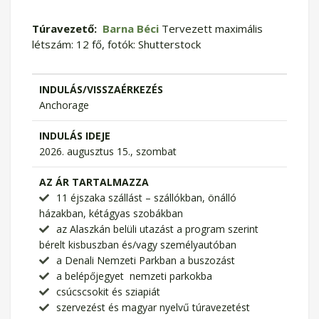
Túravezető:
Barna Béci
Tervezett maximális
létszám: 12 fő, fotók: Shutterstock
INDULÁS/VISSZAÉRKEZÉS
Anchorage
INDULÁS IDEJE
2026. augusztus 15., szombat
AZ ÁR TARTALMAZZA
11 éjszaka szállást – szállókban, önálló
házakban, kétágyas szobákban
az Alaszkán belüli utazást a program szerint
bérelt kisbuszban és/vagy személyautóban
a Denali Nemzeti Parkban a buszozást
a belépőjegyet nemzeti parkokba
csúcscsokit és sziapiát
szervezést és magyar nyelvű túravezetést