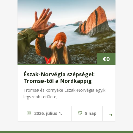
€
0
Észak-Norvégia szépségei:
Tromsø-től a Nordkappig
Tromsø és környéke Észak-Norvégia egyik
legszebb területe,
2026. július 1.
8 nap