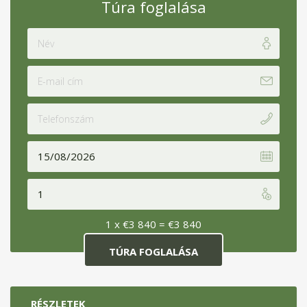
Túra foglalása
1 x
€
3 840
=
€
3 840
RÉSZLETEK