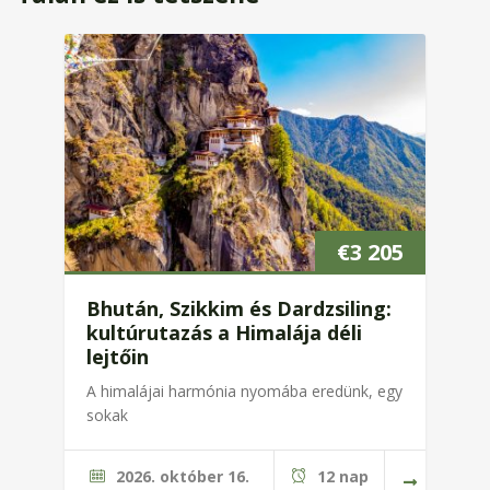
€
3 205
Bhután, Szikkim és Dardzsiling:
kultúrutazás a Himalája déli
lejtőin
A himalájai harmónia nyomába eredünk, egy
sokak
2026. október 16.
12 nap