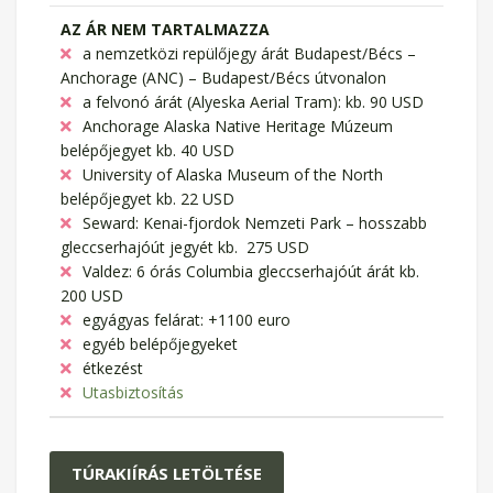
AZ ÁR NEM TARTALMAZZA
a nemzetközi repülőjegy árát Budapest/Bécs –
Anchorage (ANC) – Budapest/Bécs útvonalon
a felvonó árát (Alyeska Aerial Tram): kb. 90 USD
Anchorage Alaska Native Heritage Múzeum
belépőjegyet kb. 40 USD
University of Alaska Museum of the North
belépőjegyet kb. 22 USD
Seward: Kenai-fjordok Nemzeti Park – hosszabb
gleccserhajóút jegyét kb. 275 USD
Valdez: 6 órás Columbia gleccserhajóút árát kb.
200 USD
egyágyas felárat: +1100 euro
egyéb belépőjegyeket
étkezést
Utasbiztosítás
TÚRAKIÍRÁS LETÖLTÉSE