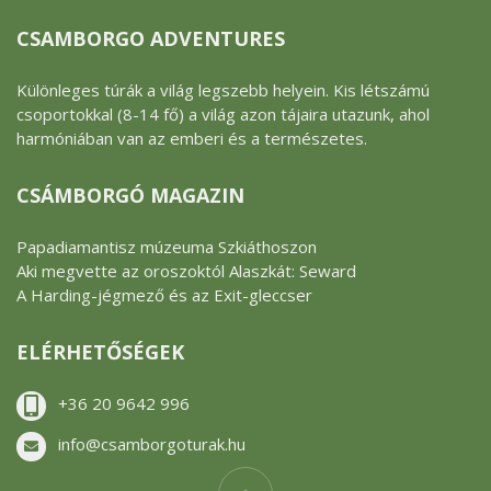
CSAMBORGO ADVENTURES
Különleges túrák a világ legszebb helyein. Kis létszámú
csoportokkal (8-14 fő) a világ azon tájaira utazunk, ahol
harmóniában van az emberi és a természetes.
CSÁMBORGÓ MAGAZIN
Papadiamantisz múzeuma Szkiáthoszon
Aki megvette az oroszoktól Alaszkát: Seward
A Harding-jégmező és az Exit-gleccser
ELÉRHETŐSÉGEK
+36 20 9642 996
info@csamborgoturak.hu