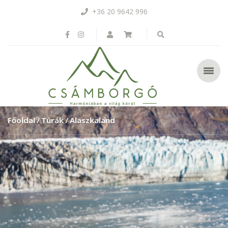
+36 20 9642 996
Főoldal
Túrák
Alaszkaland