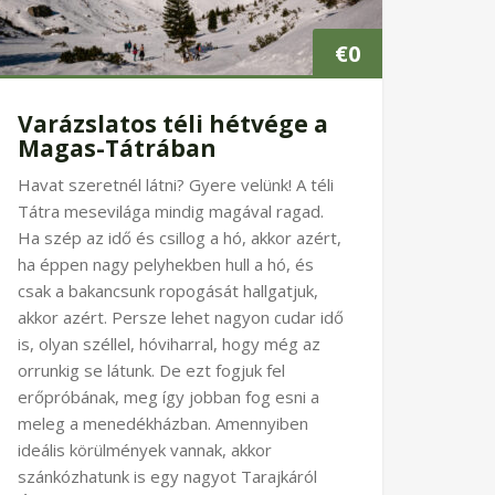
€
0
Varázslatos téli hétvége a
Magas-Tátrában
Havat szeretnél látni? Gyere velünk! A téli
Tátra mesevilága mindig magával ragad.
Ha szép az idő és csillog a hó, akkor azért,
ha éppen nagy pelyhekben hull a hó, és
csak a bakancsunk ropogását hallgatjuk,
akkor azért. Persze lehet nagyon cudar idő
is, olyan széllel, hóviharral, hogy még az
orrunkig se látunk. De ezt fogjuk fel
erőpróbának, meg így jobban fog esni a
meleg a menedékházban. Amennyiben
ideális körülmények vannak, akkor
szánkózhatunk is egy nagyot Tarajkáról