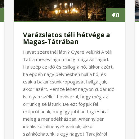
€
0
Varázslatos téli hétvége a
Magas-Tátrában
Havat szeretnél látni? Gyere velünk! A téli
Tátra mesevilága mindig magával ragad.
Ha szép az idő és csillog a hó, akkor azért,
ha éppen nagy pelyhekben hull a hó, és
csak a bakancsunk ropogását hallgatjuk,
akkor azért. Persze lehet nagyon cudar idő
is, olyan széllel, hóviharral, hogy még az
orrunkig se látunk. De ezt fogjuk fel
erőpróbának, meg így jobban fog esni a
meleg a menedékházban. Amennyiben
ideális körülmények vannak, akkor
szánkózhatunk is egy nagyot Tarajkáról