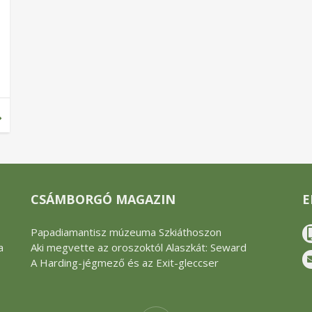
CSÁMBORGÓ MAGAZIN
E
Papadiamantisz múzeuma Szkiáthoszon
a
Aki megvette az oroszoktól Alaszkát: Seward
A Harding-jégmező és az Exit-gleccser