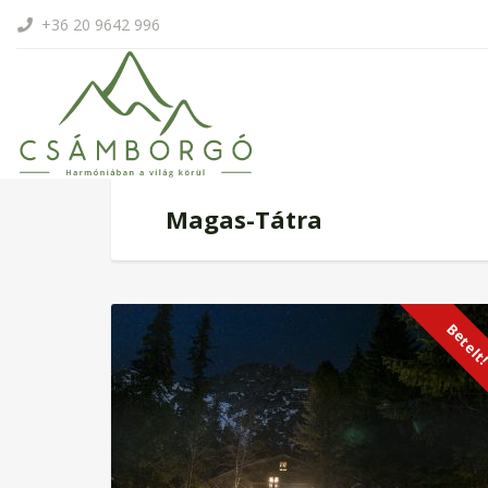
+36 20 9642 996
Magas-Tátra
Betelt