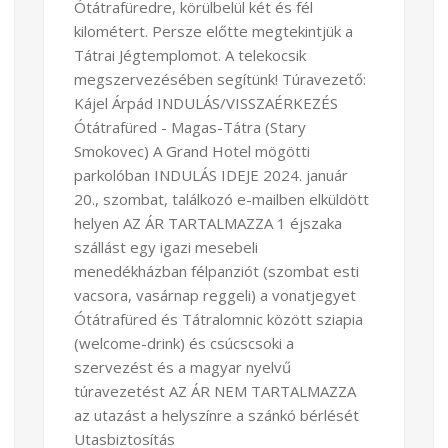
Ótátrafüredre, körülbelül két és fél
kilométert. Persze előtte megtekintjük a
Tátrai Jégtemplomot. A telekocsik
megszervezésében segítünk! Túravezető:
Kájel Árpád INDULÁS/VISSZAÉRKEZÉS
Ótátrafüred - Magas-Tátra (Stary
Smokovec) A Grand Hotel mögötti
parkolóban INDULÁS IDEJE 2024. január
20., szombat, találkozó e-mailben elküldött
helyen AZ ÁR TARTALMAZZA 1 éjszaka
szállást egy igazi mesebeli
menedékházban félpanziót (szombat esti
vacsora, vasárnap reggeli) a vonatjegyet
Ótátrafüred és Tátralomnic között sziapia
(welcome-drink) és csúcscsoki a
szervezést és a magyar nyelvű
túravezetést AZ ÁR NEM TARTALMAZZA
az utazást a helyszínre a szánkó bérlését
Utasbiztosítás