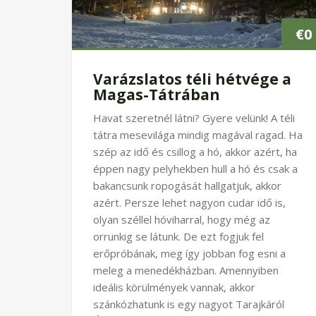
€
0
Varázslatos téli hétvége a
Magas-Tátrában
Havat szeretnél látni? Gyere velünk! A téli
tátra mesevilága mindig magával ragad. Ha
szép az idő és csillog a hó, akkor azért, ha
éppen nagy pelyhekben hull a hó és csak a
bakancsunk ropogását hallgatjuk, akkor
azért. Persze lehet nagyon cudar idő is,
olyan széllel hóviharral, hogy még az
orrunkig se látunk. De ezt fogjuk fel
erőpróbának, meg így jobban fog esni a
meleg a menedékházban. Amennyiben
ideális körülmények vannak, akkor
szánkózhatunk is egy nagyot Tarajkáról