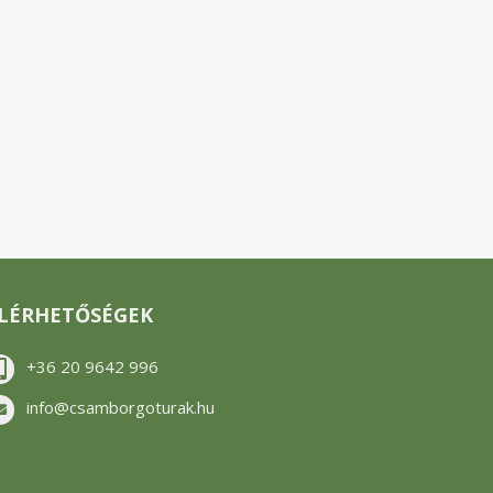
LÉRHETŐSÉGEK
+36 20 9642 996
info@csamborgoturak.hu