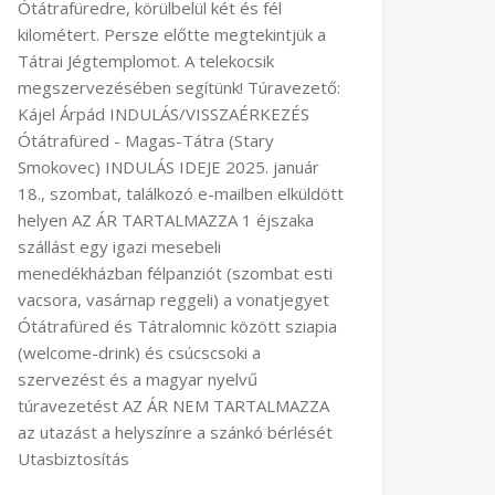
Ótátrafüredre, körülbelül két és fél
kilométert. Persze előtte megtekintjük a
Tátrai Jégtemplomot. A telekocsik
megszervezésében segítünk! Túravezető:
Kájel Árpád INDULÁS/VISSZAÉRKEZÉS
Ótátrafüred - Magas-Tátra (Stary
Smokovec) INDULÁS IDEJE 2025. január
18., szombat, találkozó e-mailben elküldött
helyen AZ ÁR TARTALMAZZA 1 éjszaka
szállást egy igazi mesebeli
menedékházban félpanziót (szombat esti
vacsora, vasárnap reggeli) a vonatjegyet
Ótátrafüred és Tátralomnic között sziapia
(welcome-drink) és csúcscsoki a
szervezést és a magyar nyelvű
túravezetést AZ ÁR NEM TARTALMAZZA
az utazást a helyszínre a szánkó bérlését
Utasbiztosítás