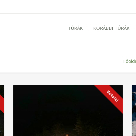
TÚRÁK
KORÁBBI TÚRÁK
Főolda
!
Betelt!