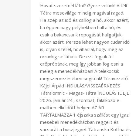
Havat szeretnél látni? Gyere velünk! A téli
Tátra mesevilága mindig magával ragad.
Ha szép az idő és csillog a hó, akkor azért,
ha éppen nagy pelyhekben hull a hó, és
csak a bakancsunk ropogását hallgatjuk,
akkor azért. Persze lehet nagyon cudar idő
is, olyan széllel, hóviharral, hogy még az
orrunkig se látunk. De ezt fogjuk fel
erőpróbának, meg így jobban fog esni a
meleg a menedékházban! A telekocsik
megszervezésében segítünk! Túravezető:
Kájel Árpád INDULÁS/VISSZAÉRKEZÉS
Tátralomnic - Magas-Tátra INDULÁS IDEJE
2026. január 24., szombat, találkozó e-
mailben elküldött helyen AZ ÁR
TARTALMAZZA 1 éjszaka szállást egy igazi
mesebeli menedékházban reggelit és
vacsorát a buszjegyet Tatranska Kotlina és