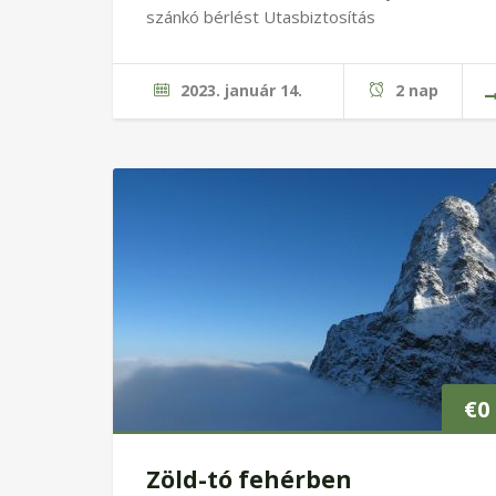
szánkó bérlést Utasbiztosítás
2023. január 14.
2 nap
€
0
Zöld-tó fehérben