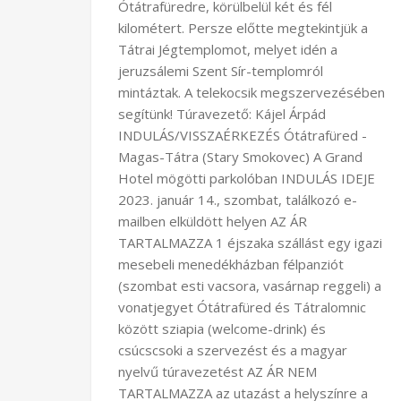
Ótátrafüredre, körülbelül két és fél
kilométert. Persze előtte megtekintjük a
Tátrai Jégtemplomot, melyet idén a
jeruzsálemi Szent Sír-templomról
mintáztak. A telekocsik megszervezésében
segítünk! Túravezető: Kájel Árpád
INDULÁS/VISSZAÉRKEZÉS Ótátrafüred -
Magas-Tátra (Stary Smokovec) A Grand
Hotel mögötti parkolóban INDULÁS IDEJE
2023. január 14., szombat, találkozó e-
mailben elküldött helyen AZ ÁR
TARTALMAZZA 1 éjszaka szállást egy igazi
mesebeli menedékházban félpanziót
(szombat esti vacsora, vasárnap reggeli) a
vonatjegyet Ótátrafüred és Tátralomnic
között sziapia (welcome-drink) és
csúcscsoki a szervezést és a magyar
nyelvű túravezetést AZ ÁR NEM
TARTALMAZZA az utazást a helyszínre a