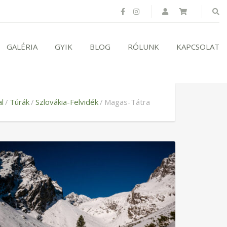
GALÉRIA
GYIK
BLOG
RÓLUNK
KAPCSOLAT
l
Túrák
Szlovákia-Felvidék
Magas-Tátra