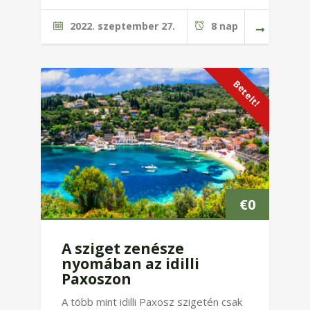
2022. szeptember 27.
8 nap
Betelt!
€
0
A sziget zenésze
nyomában az idilli
Paxoszon
A több mint idilli Paxosz szigetén csak