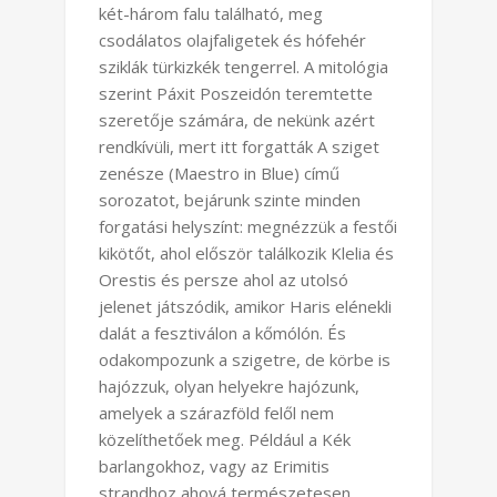
két-három falu található, meg
csodálatos olajfaligetek és hófehér
sziklák türkizkék tengerrel. A mitológia
szerint Páxit Poszeidón teremtette
szeretője számára, de nekünk azért
rendkívüli, mert itt forgatták A sziget
zenésze (Maestro in Blue) című
sorozatot, bejárunk szinte minden
forgatási helyszínt: megnézzük a festői
kikötőt, ahol először találkozik Klelia és
Orestis és persze ahol az utolsó
jelenet játszódik, amikor Haris elénekli
dalát a fesztiválon a kőmólón. És
odakompozunk a szigetre, de körbe is
hajózzuk, olyan helyekre hajózunk,
amelyek a szárazföld felől nem
közelíthetőek meg. Például a Kék
barlangokhoz, vagy az Erimitis
strandhoz ahová természetesen