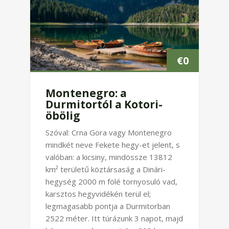
€
0
Montenegro: a
Durmitortól a Kotori-
öbölig
Szóval: Crna Gora vagy Montenegro
mindkét neve Fekete hegy-et jelent, s
valóban: a kicsiny, mindössze 13812
km² területű köztársaság a Dinári-
hegység 2000 m fölé tornyosuló vad,
karsztos hegyvidékén terül el;
legmagasabb pontja a Durmitorban
2522 méter. Itt túrázunk 3 napot, majd