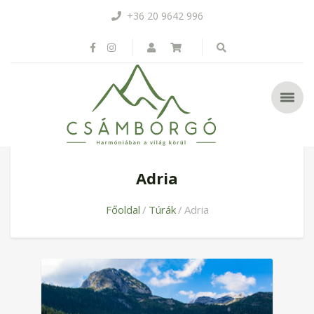
+36 20 9642 996
Adria
Főoldal
Túrák
Adria