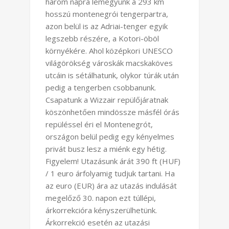
három napra lemegyünk a 293 km
hosszú montenegrói tengerpartra,
azon belül is az Adriai-tenger egyik
legszebb részére, a Kotori-öböl
környékére. Ahol középkori UNESCO
világörökség városkák macskaköves
utcáin is sétálhatunk, olykor túrák után
pedig a tengerben csobbanunk.
Csapatunk a Wizzair repülőjáratnak
köszönhetően mindössze másfél órás
repüléssel éri el Montenegrót,
országon belül pedig egy kényelmes
privát busz lesz a miénk egy hétig.
Figyelem! Utazásunk árát 390 ft (HUF)
/ 1 euro árfolyamig tudjuk tartani. Ha
az euro (EUR) ára az utazás indulását
megelőző 30. napon ezt túllépi,
árkorrekcióra kényszerülhetünk.
Árkorrekció esetén az utazási