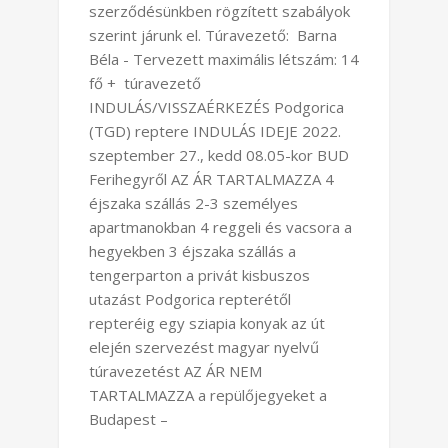
szerződésünkben rögzített szabályok
szerint járunk el. Túravezető: Barna
Béla - Tervezett maximális létszám: 14
fő + túravezető
INDULÁS/VISSZAÉRKEZÉS Podgorica
(TGD) reptere INDULÁS IDEJE 2022.
szeptember 27., kedd 08.05-kor BUD
Ferihegyről AZ ÁR TARTALMAZZA 4
éjszaka szállás 2-3 személyes
apartmanokban 4 reggeli és vacsora a
hegyekben 3 éjszaka szállás a
tengerparton a privát kisbuszos
utazást Podgorica repterétől
repteréig egy sziapia konyak az út
elején szervezést magyar nyelvű
túravezetést AZ ÁR NEM
TARTALMAZZA a repülőjegyeket a
Budapest –