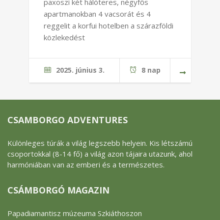
paxoszi két hálóteres, négyfős
apartmanokban 4 vacsorát és 4
reggelit a korfui hotelben a szárazföldi
közlekedést
2025. június 3.
8 nap
CSAMBORGO ADVENTURES
Különleges túrák a világ legszebb helyein. Kis létszámú
csoportokkal (8-14 fő) a világ azon tájaira utazunk, ahol
harmóniában van az emberi és a természetes.
CSÁMBORGÓ MAGAZIN
Papadiamantisz múzeuma Szkiáthoszon