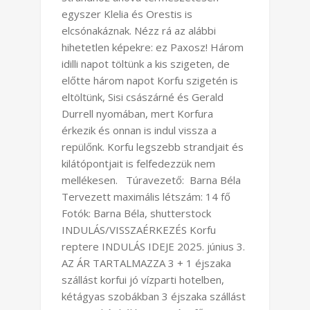
egyszer Klelia és Orestis is
elcsónakáznak. Nézz rá az alábbi
hihetetlen képekre: ez Paxosz! Három
idilli napot töltünk a kis szigeten, de
előtte három napot Korfu szigetén is
eltöltünk, Sisi császárné és Gerald
Durrell nyomában, mert Korfura
érkezik és onnan is indul vissza a
repülőnk. Korfu legszebb strandjait és
kilátópontjait is felfedezzük nem
mellékesen. Túravezető: Barna Béla
Tervezett maximális létszám: 14 fő
Fotók: Barna Béla, shutterstock
INDULÁS/VISSZAÉRKEZÉS Korfu
reptere INDULÁS IDEJE 2025. június 3.
AZ ÁR TARTALMAZZA 3 + 1 éjszaka
szállást korfui jó vízparti hotelben,
kétágyas szobákban 3 éjszaka szállást