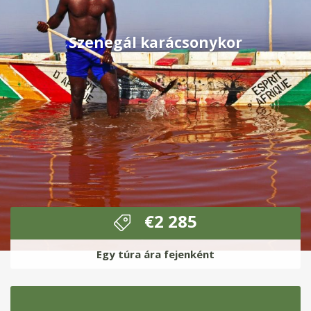
Szenegál karácsonykor
€
2 285
Egy túra ára fejenként