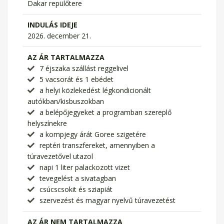
Dakar repülőtere
INDULÁS IDEJE
2026. december 21.
AZ ÁR TARTALMAZZA
7 éjszaka szállást reggelivel
5 vacsorát és 1 ebédet
a helyi közlekedést légkondicionált
autókban/kisbuszokban
a belépőjegyeket a programban szereplő
helyszínekre
a kompjegy árát Goree szigetére
reptéri transzfereket, amennyiben a
túravezetővel utazol
napi 1 liter palackozott vizet
tevegelést a sivatagban
csúcscsokit és sziapiát
szervezést és magyar nyelvű túravezetést
AZ ÁR NEM TARTALMAZZA