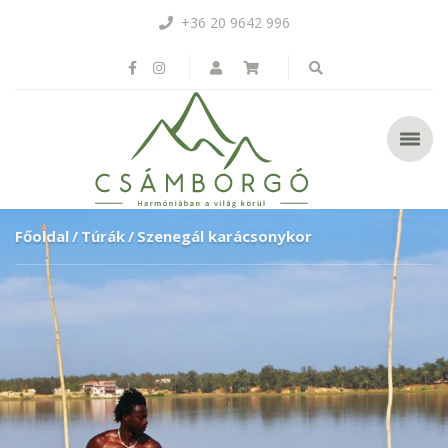
+36 20 9642 996
Főoldal
Túrák
Szenegál karácsonykor