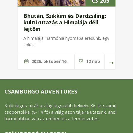
€
3 205
Bhután, Szikkim és Dardzsiling:
kultúrutazás a Himalája déli
lejtőin
A himalájai harmónia nyomába eredünk, egy
sokak
2026. október 16.
12 nap
CSAMBORGO ADVENTURES
Különleges túrák a világ legszebb helyein. Kis létszámú
csoportokkal (8-14 fő) a világ azon tájaira utazunk, ahol
harmóniában van az emberi és a természetes.