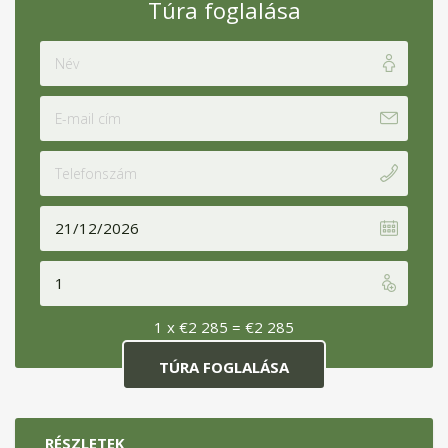
Túra foglalása
1 x
€
2 285
=
€
2 285
RÉSZLETEK