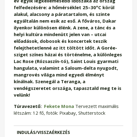
év egyik legkellemesebb időszaka az ország
felfedezésére: a hőmérséklet 25–30°C körül
alakul, alacsony a páratartalom, és szinte
egyáltalán nem esik az eső. A főváros, Dakar
ilyenkor különösen élénk. A zene, a tánc és a
helyi kultúra mindenütt jelen van – utcai
előadások, dobosok és koncertek teszik
felejthetetlenné az itt töltött időt. A Gorée-
sziget színes házai és történelme, a különleges
Lac Rose (Rózsaszín-tó), Saint Louis gyarmati
hangulata, valamint a Saloum-delta nyugodt,
mangrovés világa mind egyedi élményt
kínálnak. Szenegál a Teranga, a
vendégszeretet országa, tapasztald meg te is
velünk!
Túravezető:
Fekete Mona
Tervezett maximális
létszám: 12 fő, fotók: Pixabay, Shutterstock
INDULÁS/VISSZAÉRKEZÉS