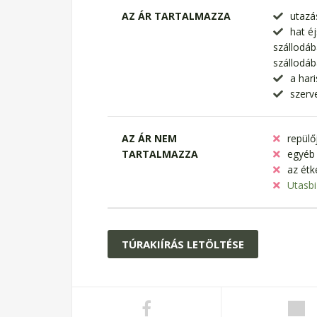
AZ ÁR TARTALMAZZA
utazás
hat éj
szállodáb
szállodáb
a har
szerv
AZ ÁR NEM
repülőj
TARTALMAZZA
egyéb
az étk
Utasbi
TÚRAKIÍRÁS LETÖLTÉSE