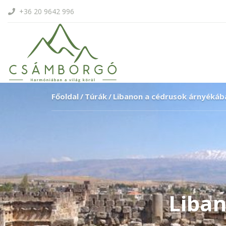
+36 20 9642 996
Főoldal
Túrák
Libanon a cédrusok árnyékáb
Liba