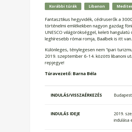
Korábbi túrák
Libanon
Medite
Fantasztikus hegyvidék, cédruserők a 3000
történelmi emlékekben nagyon gazdag fönícia
UNESCO világörökséggel, keleti hangulatú ó
leghíresebb római romja, Baalbek is itt van.
Különleges, ténylegesen nem “ipari turizmus
2019. szeptember 6-14. közötti libanoni u
repjegye!
Túravezető: Barna Béla
INDULÁS/VISSZAÉRKEZÉS
Budapest 
INDULÁS IDEJE
2019. sze
indulása e