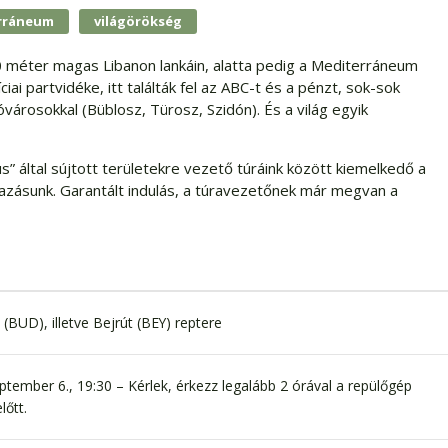
rráneum
világörökség
 méter magas Libanon lankáin, alatta pedig a Mediterráneum
i partvidéke, itt találták fel az ABC-t és a pénzt, sok-sok
városokkal (Büblosz, Türosz, Szidón). És a világ egyik
” által sújtott területekre vezető túráink között kiemelkedő a
tazásunk. Garantált indulás, a túravezetőnek már megvan a
(BUD), illetve Bejrút (BEY) reptere
ptember 6., 19:30 – Kérlek, érkezz legalább 2 órával a repülőgép
lőtt.