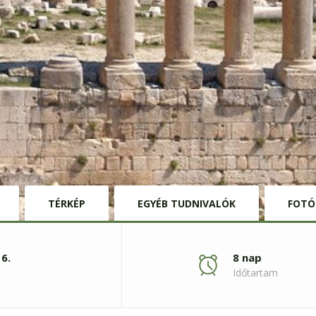
TÉRKÉP
EGYÉB TUDNIVALÓK
FOTÓ
6.
8 nap
Időtartam