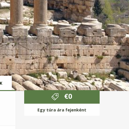
K
€
0
Egy túra ára fejenként