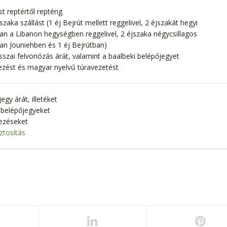
t reptértől reptérig
szaka szállást (1 éj Bejrút mellett reggelivel, 2 éjszakát hegyi
an a Libanon hegységben reggelivel, 2 éjszaka négycsillagos
an Jouniehben és 1 éj Bejrútban)
isszai felvonózás árát, valamint a baalbeki belépőjegyet
ezést és magyar nyelvű túravezetést
egy árát, illetéket
 belépőjegyeket
ezéseket
ztosítás