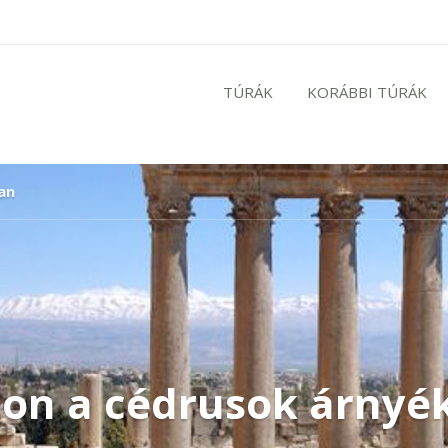
TÚRÁK
KORÁBBI TÚRÁK
an
non a cédrusok árnyé